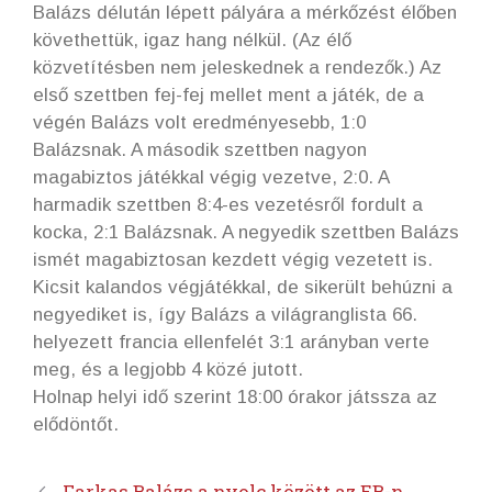
Balázs délután lépett pályára a mérkőzést élőben
követhettük, igaz hang nélkül. (Az élő
közvetítésben nem jeleskednek a rendezők.) Az
első szettben fej-fej mellet ment a játék, de a
végén Balázs volt eredményesebb, 1:0
Balázsnak. A második szettben nagyon
magabiztos játékkal végig vezetve, 2:0. A
harmadik szettben 8:4-es vezetésről fordult a
kocka, 2:1 Balázsnak. A negyedik szettben Balázs
ismét magabiztosan kezdett végig vezetett is.
Kicsit kalandos végjátékkal, de sikerült behúzni a
negyediket is, így Balázs a világranglista 66.
helyezett francia ellenfelét 3:1 arányban verte
meg, és a legjobb 4 közé jutott.
Holnap helyi idő szerint 18:00 órakor játssza az
elődöntőt.
Farkas Balázs a nyolc között az EB-n