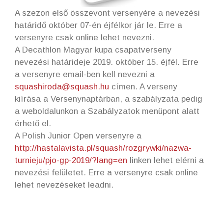
A szezon első összevont versenyére a nevezési
határidő október 07-én éjfélkor jár le. Erre a
versenyre csak online lehet nevezni.
A Decathlon Magyar kupa csapatverseny
nevezési határideje 2019. október 15. éjfél. Erre
a versenyre email-ben kell nevezni a
squashiroda@squash.hu
címen. A verseny
kiírása a Versenynaptárban, a szabályzata pedig
a weboldalunkon a Szabályzatok menüpont alatt
érhető el.
A Polish Junior Open versenyre a
http://hastalavista.pl/squash/rozgrywki/nazwa-
turnieju/pjo-gp-2019/?lang=en
linken lehet elérni a
nevezési felületet. Erre a versenyre csak online
lehet nevezéseket leadni.