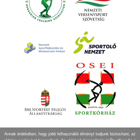
Annak érdekében, hogy jobb felhasználói élményt tudjunk biztosítani, az