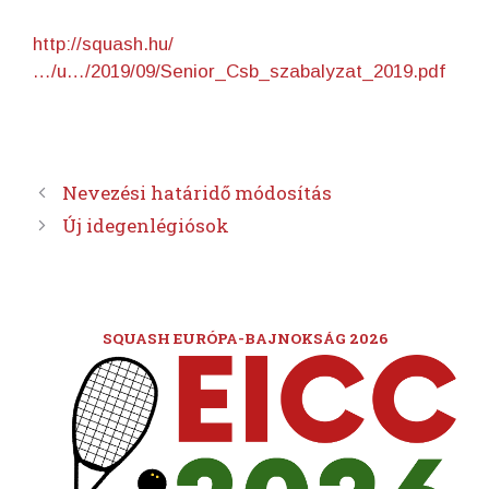
http://squash.hu/
…/u…/2019/09/Senior_Csb_szabalyzat_2019.pdf
Nevezési határidő módosítás
Új idegenlégiósok
SQUASH EURÓPA-BAJNOKSÁG 2026