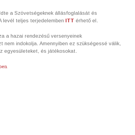
ldte a Szövetségeknek állásfoglalását és
A levél teljes terjedelemben
ITT
érhető el.
za a hazai rendezésű versenyeinek
zt nem indokolja. Amennyiben ez szükségessé válik,
z egyesületeket, és játékosokat.
ében