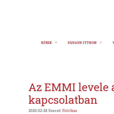
Kilépés
a
tartalomba
HÍREK
SQUASH ITTHON
Az EMMI levele a
kapcsolatban
2020-02-28
Szerző:
Fotitkar