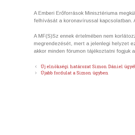
A Emberi Erőforrások Minisztériuma megkü
felhívását a koronavírussal kapcsolatban. 
A MF(S)Sz ennek értelmében nem korlátoz
megrendezését, mert a jelenlegi helyzet e
akkor minden fórumon tájékoztatni fogjuk a
Új elnökségi határozat Simon Dániel ügy
Újabb fordulat a Simon ügyben