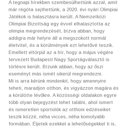
A tegnapi hírekben szembesülhettünk azzal, amit
már régóta sejthettünk, a 2020. évi nyári Olimpiai
Játékok is halasztásra került. A Nemzetközi
Olimpiai Bizottság egy évvel elhalasztotta az
olimpia megrendezését, bízva abban, hogy
addigra már helyre áll a megszokott normál
életvitel, és a körülmények ezt lehetővé teszik.
Emellett eltörpül az a hír, hogy a május végére
tervezett Budapesti Nagy Sportágválasztó is
törlésre került. Bízunk abban, hogy az őszi
eseményt más ismét sikerül megrendezni.
Mi is arra kérünk mindenkit, hogy amennyire
teheti, maradjon otthon, és vigyázzon magára és
a körülötte lévőkre. A közösségi oldalakon egyre
több olyan bejegyzést lehet találni, ahol ismert
és ismeretlen sportolók az otthoni edzéseiket
teszik közzé, néha vicces, néha komolyabb
formában. Éljetek ezekkel a lehetőségekkel ti is,