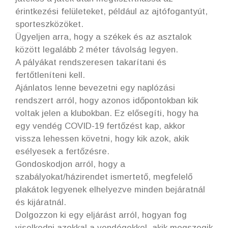
érintkezési felületeket, például az ajtófogantyút,
sporteszközöket.
Ügyeljen arra, hogy a székek és az asztalok
között legalább 2 méter távolság legyen.
A pályákat rendszeresen takarítani és
fertőtleníteni kell.
Ajánlatos lenne bevezetni egy naplózási
rendszert arról, hogy azonos időpontokban kik
voltak jelen a klubokban. Ez elősegíti, hogy ha
egy vendég COVID-19 fertőzést kap, akkor
vissza lehessen követni, hogy kik azok, akik
esélyesek a fertőzésre.
Gondoskodjon arról, hogy a
szabályokat/házirendet ismertető, megfelelő
plakátok legyenek elhelyezve minden bejáratnál
és kijáratnál.
Dolgozzon ki egy eljárást arról, hogyan fog
viselkedni azokkal a vendégekkel, akik megszegik