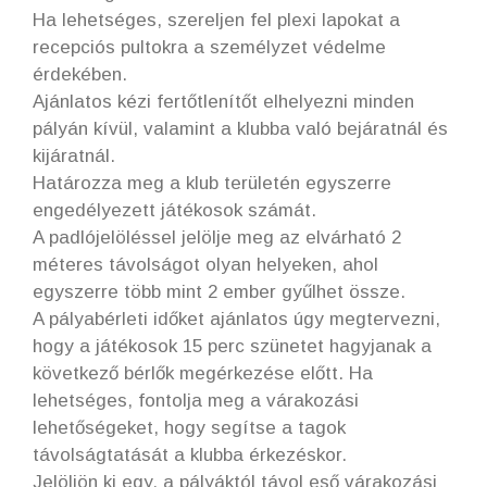
Ha lehetséges, szereljen fel plexi lapokat a
recepciós pultokra a személyzet védelme
érdekében.
Ajánlatos kézi fertőtlenítőt elhelyezni minden
pályán kívül, valamint a klubba való bejáratnál és
kijáratnál.
Határozza meg a klub területén egyszerre
engedélyezett játékosok számát.
A padlójelöléssel jelölje meg az elvárható 2
méteres távolságot olyan helyeken, ahol
egyszerre több mint 2 ember gyűlhet össze.
A pályabérleti időket ajánlatos úgy megtervezni,
hogy a játékosok 15 perc szünetet hagyjanak a
következő bérlők megérkezése előtt. Ha
lehetséges, fontolja meg a várakozási
lehetőségeket, hogy segítse a tagok
távolságtatását a klubba érkezéskor.
Jelöljön ki egy, a pályáktól távol eső várakozási