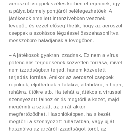
aeroszol cseppek széles körben elterjednek, így
a pálya bármely pontjáról belélegezhetőek. A
játékosok emellett intenzívebben vesznek
levegőt, és ezzel elősegíthetik, hogy az aeroszol
cseppek a szokásos légzéssel összehasonlítva
messzebbre haladjanak a levegőben.
– A játékosok gyakran izzadnak. Ez nem a vírus
potenciális terjedésének közvetlen forrása, mivel
nem izzadságban terjed, hanem közvetett
terjedés forrása. Amikor az aeroszol cseppek
repülnek, eljuthatnak a falakra, a labdára, a hajra,
ruhákra, ütőkre stb. Ha tehát a játékos a vírussal
szennyezett falhoz ér és megtörli a kezét, majd
megérinti a száját, az orrát akkor
megfertőződhet. Hasonlóképpen, ha a kezét
megtörli a szennyezett ruházatban, vagy ujját
használva az arcáról izzadtságot töröl, az