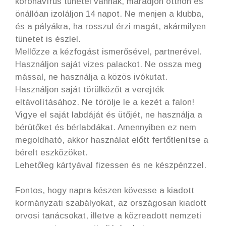
koronavírus tünetei vannak, maradjon otthon és
önállóan izoláljon 14 napot. Ne menjen a klubba,
és a pályákra, ha rosszul érzi magát, akármilyen
tünetet is észlel.
Mellőzze a kézfogást ismerősével, partnerével.
Használjon saját vizes palackot. Ne ossza meg
mással, ne használja a közös ivókutat.
Használjon saját törülközőt a verejték
eltávolításához. Ne törölje le a kezét a falon!
Vigye el saját labdáját és ütőjét, ne használja a
bérütőket és bérlabdákat. Amennyiben ez nem
megoldható, akkor használat előtt fertőtlenítse a
bérelt eszközöket.
Lehetőleg kártyával fizessen és ne készpénzzel.
Fontos, hogy napra készen kövesse a kiadott
kormányzati szabályokat, az országosan kiadott
orvosi tanácsokat, illetve a közreadott nemzeti