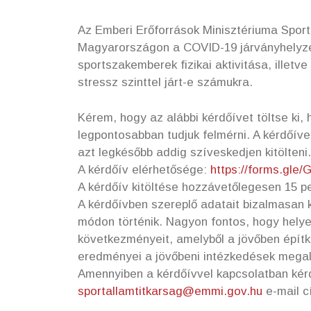
Az Emberi Erőforrások Minisztériuma Sporté
Magyarországon a COVID-19 járványhelyzet
sportszakemberek fizikai aktivitása, illet
stressz szinttel járt-e számukra.
Kérem, hogy az alábbi kérdőívet töltse ki,
legpontosabban tudjuk felmérni. A kérdőívet 
azt legkésőbb addig szíveskedjen kitölteni.
A kérdőív elérhetősége:
https://forms.gle
A kérdőív kitöltése hozzávetőlegesen 15 p
A kérdőívben szereplő adatait bizalmasan k
módon történik. Nagyon fontos, hogy helye
következményeit, amelyből a jövőben építk
eredményei a jövőbeni intézkedések megal
Amennyiben a kérdőívvel kapcsolatban kérd
sportallamtitkarsag@emmi.gov.hu
e-mail 