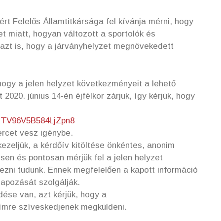
rt Felelős Államtitkársága fel kívánja mérni, hogy
 miatt, hogyan változott a sportolók és
ve azt is, hogy a járványhelyzet megnövekedett
 hogy a jelen helyzet következményeit a lehető
2020. június 14-én éjfélkor zárjuk, így kérjük, hogy
/GTV96V5B584LjZpn8
ercet vesz igénybe.
ezeljük, a kérdőív kitöltése önkéntes, anonim
sen és pontosan mérjük fel a jelen helyzet
ezni tudunk. Ennek megfelelően a kapott információ
apozását szolgálják.
ése van, azt kérjük, hogy a
címre szíveskedjenek megküldeni.