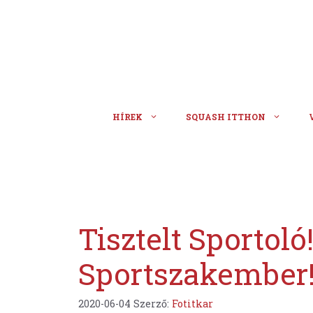
Kilépés
a
tartalomba
HÍREK
SQUASH ITTHON
Tisztelt Sportoló!
Sportszakember
2020-06-04
Szerző:
Fotitkar