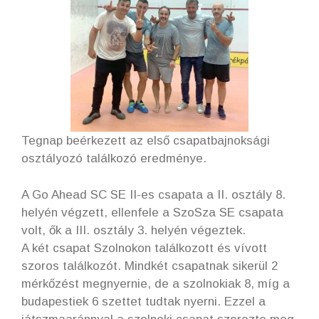
Tegnap beérkezett az első csapatbajnoksági
osztályozó találkozó eredménye.
A Go Ahead SC SE II-es csapata a II. osztály 8.
helyén végzett, ellenfele a SzoSza SE csapata
volt, ők a III. osztály 3. helyén végeztek.
A két csapat Szolnokon találkozott és vívott
szoros találkozót. Mindkét csapatnak sikerül 2
mérkőzést megnyernie, de a szolnokiak 8, míg a
budapestiek 6 szettet tudtak nyerni. Ezzel a