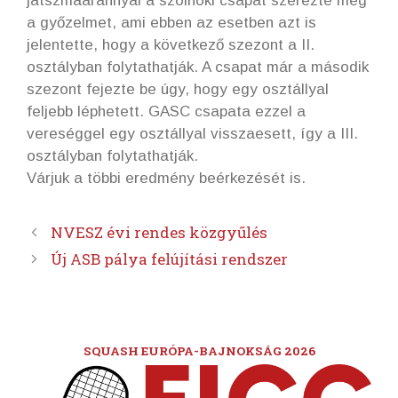
játszmaaránnyal a szolnoki csapat szerezte meg
a győzelmet, ami ebben az esetben azt is
jelentette, hogy a következő szezont a II.
osztályban folytathatják. A csapat már a második
szezont fejezte be úgy, hogy egy osztállyal
feljebb léphetett. GASC csapata ezzel a
vereséggel egy osztállyal visszaesett, így a III.
osztályban folytathatják.
Várjuk a többi eredmény beérkezését is.
NVESZ évi rendes közgyűlés
Új ASB pálya felújítási rendszer
SQUASH EURÓPA-BAJNOKSÁG 2026