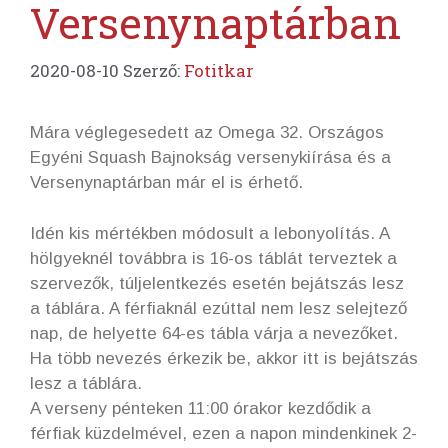
Versenynaptárban
2020-08-10
Szerző:
Fotitkar
Mára véglegesedett az Omega 32. Országos
Egyéni Squash Bajnokság versenykiírása és a
Versenynaptárban már el is érhető.
Idén kis mértékben módosult a lebonyolítás. A
hölgyeknél továbbra is 16-os táblát terveztek a
szervezők, túljelentkezés esetén bejátszás lesz
a táblára. A férfiaknál ezúttal nem lesz selejtező
nap, de helyette 64-es tábla várja a nevezőket.
Ha több nevezés érkezik be, akkor itt is bejátszás
lesz a táblára.
A verseny pénteken 11:00 órakor kezdődik a
férfiak küzdelmével, ezen a napon mindenkinek 2-