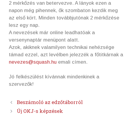
2 mérkőzés van betervezve. A lányok ezen a
napon még pihennek, ők szombaton kezdik meg
az első kört. Minden továbbjutónak 2 mérkőzése
lesz egy nap.
A nevezések már online leadhatóak a
versenynaptár menüpont alatt.
Azok, akiknek valamilyen technikai nehézsége
támad ezzel, azt levélben jelezzék a főtitkárnak a
nevezes@squash.hu
emali címen.
Jó felkészülést kívánnak mindenkinek a
szervezők!
Beszámoló az edzőtáborról
Új OKJ-s képzések