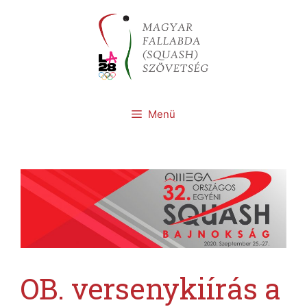
Kilépés
a
tartalomba
Menü
OB. versenykiírás a