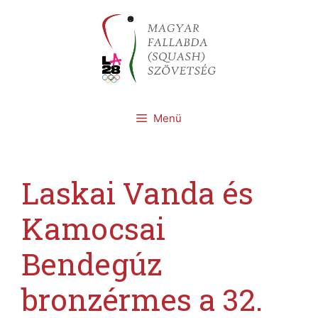
Kilépés
a
tartalomba
Menü
Laskai Vanda és
Kamocsai
Bendegúz
bronzérmes a 32.