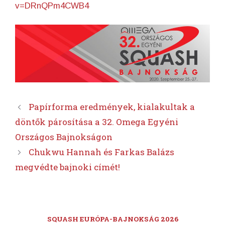
v=DRnQPm4CWB4
Papírforma eredmények, kialakultak a
döntők párosítása a 32. Omega Egyéni
Országos Bajnokságon
Chukwu Hannah és Farkas Balázs
megvédte bajnoki címét!
SQUASH EURÓPA-BAJNOKSÁG 2026