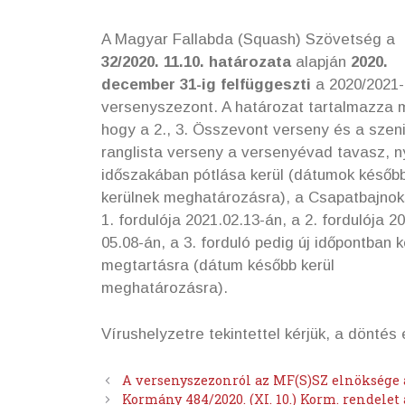
A Magyar Fallabda (Squash) Szövetség a
32/2020. 11.10. határozata
alapján
2020.
december 31-ig felfüggeszti
a 2020/2021
versenyszezont. A határozat tartalmazza 
hogy a 2., 3. Összevont verseny és a szen
ranglista verseny a versenyévad tavasz, n
időszakában pótlása kerül (dátumok későb
kerülnek meghatározásra), a Csapatbajno
1. fordulója 2021.02.13-án, a 2. fordulója 2
05.08-án, a 3. forduló pedig új időpontban k
megtartásra (dátum később kerül
meghatározásra).
Vírushelyzetre tekintettel kérjük, a dönté
A versenyszezonról az MF(S)SZ elnöksége 
Kormány 484/2020. (XI. 10.) Korm. rendele