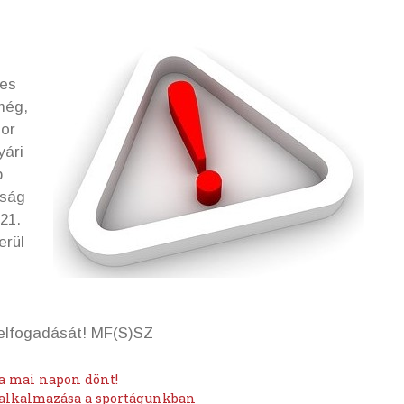
-es
még,
ior
yári
b
kság
021.
erül
s elfogadását! MF(S)SZ
a mai napon dönt!
t alkalmazása a sportágunkban