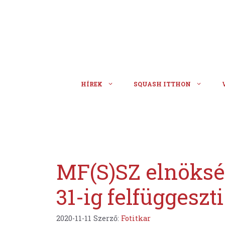
Kilépés
a
tartalomba
HÍREK
SQUASH ITTHON
MF(S)SZ elnöksé
31-ig felfüggeszt
2020-11-11
Szerző:
Fotitkar