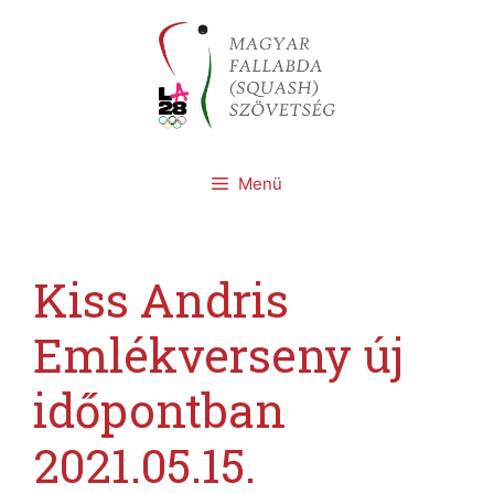
Kilépés
a
tartalomba
Menü
Kiss Andris
Emlékverseny új
időpontban
2021.05.15.