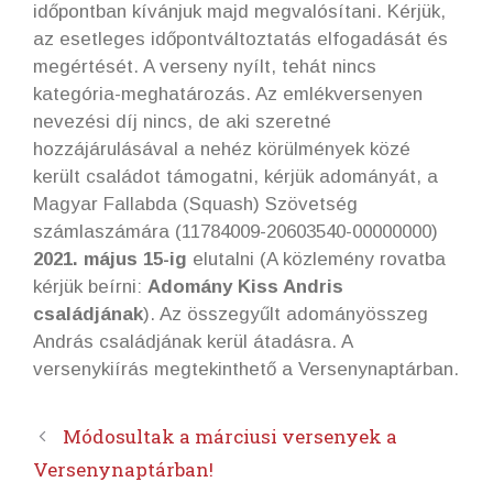
időpontban kívánjuk majd megvalósítani. Kérjük,
az esetleges időpontváltoztatás elfogadását és
megértését. A verseny nyílt, tehát nincs
kategória-meghatározás. Az emlékversenyen
nevezési díj nincs, de aki szeretné
hozzájárulásával a nehéz körülmények közé
került családot támogatni, kérjük adományát, a
Magyar Fallabda (Squash) Szövetség
számlaszámára (11784009-20603540-00000000)
2021. május 15-ig
elutalni (A közlemény rovatba
kérjük beírni:
Adomány Kiss Andris
családjának
). Az összegyűlt adományösszeg
András családjának kerül átadásra. A
versenykiírás megtekinthető a Versenynaptárban.
Módosultak a márciusi versenyek a
Versenynaptárban!