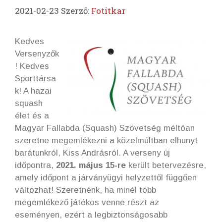
2021-02-23
Szerző:
Fotitkar
Kedves
Versenyzők
! Kedves
Sporttársa
k! A hazai
squash
élet és a
Magyar Fallabda (Squash) Szövetség méltóan
szeretne megemlékezni a közelmúltban elhunyt
barátunkról, Kiss Andrásról. A verseny új
időpontra,
2021. május 15-re
került betervezésre,
amely időpont a járványügyi helyzettől függően
változhat! Szeretnénk, ha minél több
megemlékező játékos venne részt az
eseményen, ezért a legbiztonságosabb