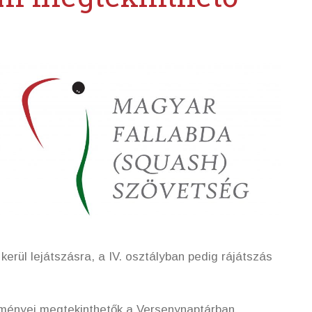
 kerül lejátszásra, a IV. osztályban pedig rájátszás
dményei megtekinthetők a Versenynaptárban.