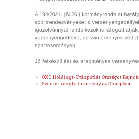
A 194/2021. (IV.26.) kormányrendelet hatál
sportrendezvényeket a versenyengedéllyel 
igazolvánnyal rendelkezők is látogathatják.
versenyengedélye, de van érvényes védett
sporteseményen.
Jó felkészülést és eredményes versenyzés
OXO Holdings-Utánpótlás Országos Bajnoks
Szenior ranglista verseny az Omegában