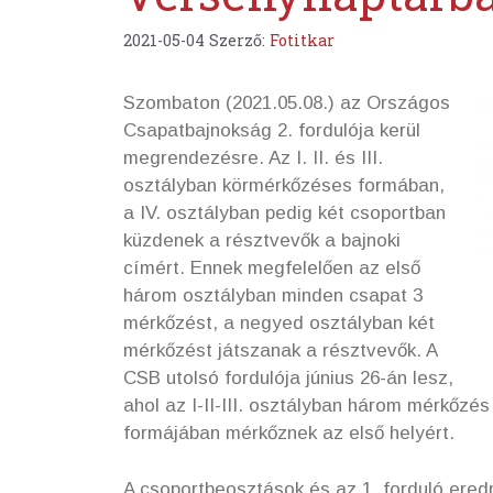
2021-05-04
Szerző:
Fotitkar
Szombaton (2021.05.08.) az Országos
Csapatbajnokság 2. fordulója kerül
megrendezésre. Az I. II. és III.
osztályban körmérkőzéses formában,
a IV. osztályban pedig két csoportban
küzdenek a résztvevők a bajnoki
címért. Ennek megfelelően az első
három osztályban minden csapat 3
mérkőzést, a negyed osztályban két
mérkőzést játszanak a résztvevők. A
CSB utolsó fordulója június 26-án lesz,
ahol az I-II-III. osztályban három mérkőzés
formájában mérkőznek az első helyért.
A csoportbeosztások és az 1. forduló ere