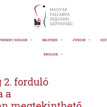
VERSENY SQUASH
MASTERS
JUNIOR
SZÖ
ENGLISH
2. forduló
a a
an megtekinthető