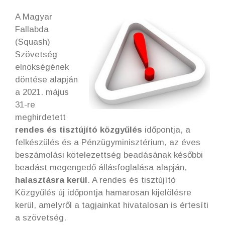
A Magyar
Fallabda
(Squash)
Szövetség
elnökségének
döntése alapján
a 2021. május
31-re
meghirdetett
rendes és tisztújító közgyűlés
időpontja, a
felkészülés és a Pénzügyminisztérium, az éves
beszámolási kötelezettség beadásának későbbi
beadást megengedő állásfoglalása alapján,
halasztásra kerül
. A rendes és tisztújító
Közgyűlés új időpontja hamarosan kijelölésre
kerül, amelyről a tagjainkat hivatalosan is értesíti
a szövetség.