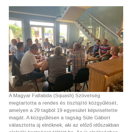
A Magyar Fallabda (Squash) Szövetség
megtartotta a rendes és tisztújító közgyűlését,
amelyen a 29 tagból 19 egyesület képviseltette
magát. A közgyűlésen a tagság Süle Gábort
választotta új elnöknek, aki az előző időszakban