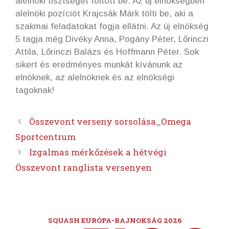
alelnöki tisztséget töltött be. Az új elnökségben
alelnöki pozíciót Krajcsák Márk tölti be, aki a
szakmai feladatokat fogja ellátni. Az új elnökség
5 tagja még Divéky Anna, Pogány Péter, Lőrinczi
Attila, Lőrinczi Balázs és Hoffmann Péter. Sok
sikert és eredményes munkát kívánunk az
elnöknek, az alelnöknek és az elnökségi
tagoknak!
Összevont verseny sorsolása_Omega
Sportcentrum
Izgalmas mérkőzések a hétvégi
Összevont ranglista versenyen
SQUASH EURÓPA-BAJNOKSÁG 2026