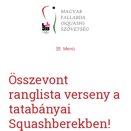
Kilépés
a
tartalomba
Menü
Összevont
ranglista verseny a
tatabányai
Squashberekben!