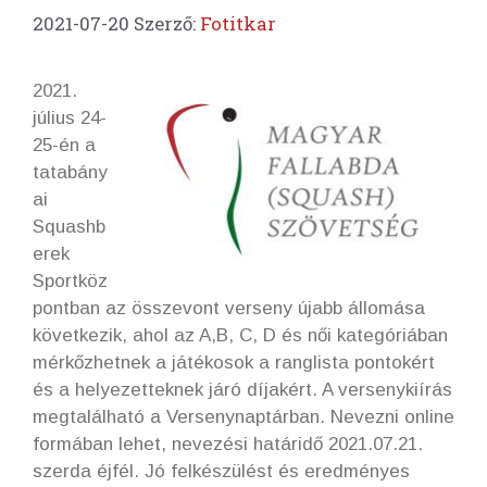
2021-07-20
Szerző:
Fotitkar
2021.
július 24-
25-én a
tatabány
ai
Squashb
erek
Sportköz
pontban az összevont verseny újabb állomása
következik, ahol az A,B, C, D és női kategóriában
mérkőzhetnek a játékosok a ranglista pontokért
és a helyezetteknek járó díjakért. A versenykiírás
megtalálható a Versenynaptárban. Nevezni online
formában lehet, nevezési határidő 2021.07.21.
szerda éjfél. Jó felkészülést és eredményes