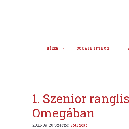
Kilépés
a
tartalomba
HÍREK
SQUASH ITTHON
1. Szenior rangli
Omegában
2021-09-20
Szerző:
Fotitkar