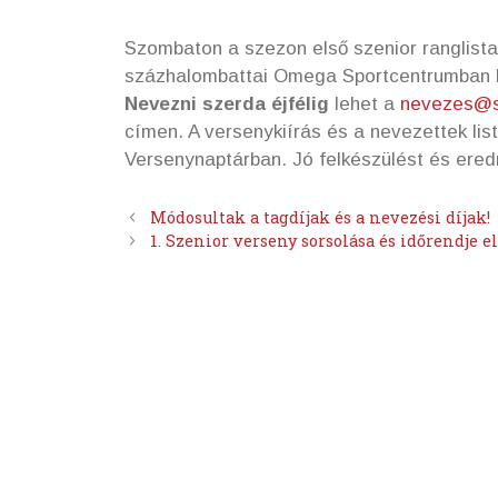
Szombaton a szezon első szenior ranglist
százhalombattai Omega Sportcentrumban 
Nevezni szerda éjfélig
lehet a
nevezes@s
címen. A versenykiírás és a nevezettek list
Versenynaptárban. Jó felkészülést és ere
Módosultak a tagdíjak és a nevezési díjak!
1. Szenior verseny sorsolása és időrendje e