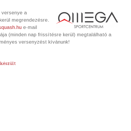
a versenye a
kerül megrendezésre.
quash.hu
e-mail
ája (minden nap frissítésre kerül) megtalálható a
dményes versenyzést kívánunk!
lkészült