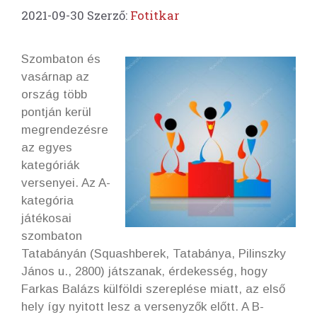
2021-09-30
Szerző:
Fotitkar
Szombaton és
vasárnap az
ország több
pontján kerül
megrendezésre
az egyes
kategóriák
versenyei. Az A-
kategória
játékosai
szombaton
Tatabányán (Squashberek, Tatabánya, Pilinszky
János u., 2800) játszanak, érdekesség, hogy
Farkas Balázs külföldi szereplése miatt, az első
hely így nyitott lesz a versenyzők előtt. A B-