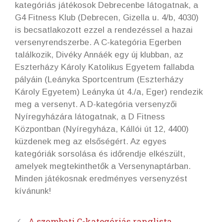
kategóriás játékosok Debrecenbe látogatnak, a
G4 Fitness Klub (Debrecen, Gizella u. 4/b, 4030)
is becsatlakozott ezzel a rendezéssel a hazai
versenyrendszerbe. A C-kategória Egerben
találkozik, Divéky Annáék egy új klubban, az
Eszterházy Károly Katolikus Egyetem fallabda
pályáin (Leányka Sportcentrum (Eszterházy
Károly Egyetem) Leányka út 4./a, Eger) rendezik
meg a versenyt. A D-kategória versenyzői
Nyíregyházára látogatnak, a D Fitness
Központban (Nyíregyháza, Kállói út 12, 4400)
küzdenek meg az elsőségért. Az egyes
kategóriák sorsolása és időrendje elkészült,
amelyek megtekinthetők a Versenynaptárban.
Minden játékosnak eredményes versenyzést
kívánunk!
A szombati C-kategóriás ranglista