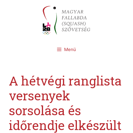
Kilépés
a
tartalomba
Menü
A hétvégi ranglista
versenyek
sorsolása és
időrendje elkészült