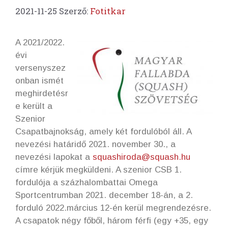
2021-11-25
Szerző:
Fotitkar
A 2021/2022.
évi
versenyszez
onban ismét
meghirdetésr
e került a
Szenior
Csapatbajnokság, amely két fordulóból áll. A
nevezési határidő 2021. november 30., a
nevezési lapokat a
squashiroda@squash.hu
címre kérjük megküldeni. A szenior CSB 1.
fordulója a százhalombattai Omega
Sportcentrumban 2021. december 18-án, a 2.
forduló 2022.március 12-én kerül megrendezésre.
A csapatok négy főből, három férfi (egy +35, egy