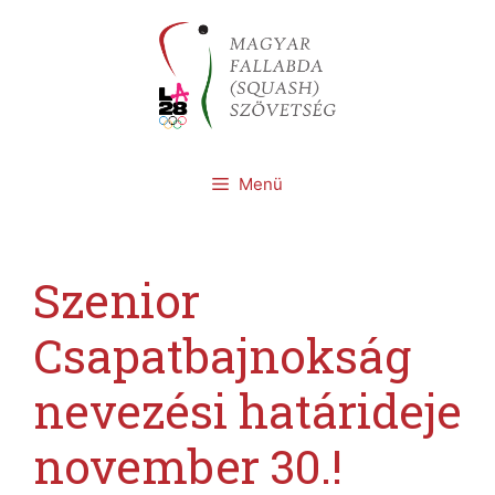
Kilépés
a
tartalomba
Menü
Szenior
Csapatbajnokság
nevezési határideje
november 30.!