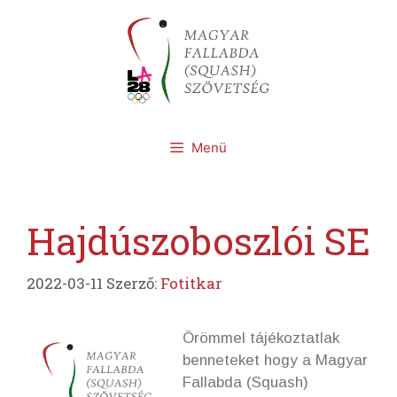
Kilépés
a
tartalomba
Menü
Hajdúszoboszlói SE
2022-03-11
Szerző:
Fotitkar
Örömmel tájékoztatlak
benneteket hogy a Magyar
Fallabda (Squash)