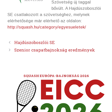
Szövetség új taggal
bővült. A Hajdúszoboszlói
SE csatlakozott a szövetséghez, melynek
elérhetősége már elérhető az oldalon:
http://squash.hu/category/egyesueletek/
Hajdúszoboszlói SE
Szenior csapatbajnokság eredmények
SQUASH EURÓPA-BAJNOKSÁG 2026