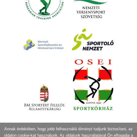
Annak érdekében, hogy jobb felhasználói élményt tudjunk biztosítani, az
oldalon cookie-kat használunk. Az oldalunk használatával Ön elfogadja a