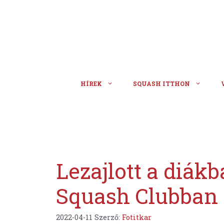
Kilépés
a
tartalomba
HÍREK
SQUASH ITTHON
Lezajlott a diák
Squash Clubban
2022-04-11
Szerző:
Fotitkar