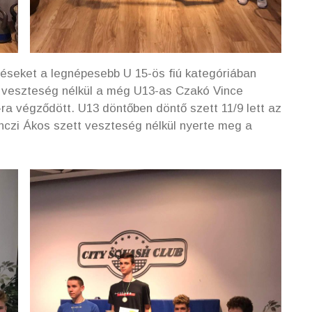
éseket a legnépesebb U 15-ös fiú kategóriában
t veszteség nélkül a még U13-as Czakó Vince
a végződött. U13 döntőben döntő szett 11/9 lett az
inczi Ákos szett veszteség nélkül nyerte meg a