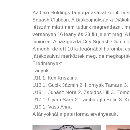
Az Oxo Holdings támogatásával került meg
Squash Clubban. A Diákbajnokság a Diákoli
létszám miatt nem tudunk megrendezni, me
versenyen 16 leány és 28 fiú jelent meg. A
juniorral. A házigazda City Squash Club mo
A meghirdetett 10 kategóriából háromba cs
játékosaival mérkőztek meg, de megkapták 
Eredmények:
Lányok:
U11 1. Kun Krisztina
U13 1. Gubik Jázmin 2. Hornyák Tamara 3.
U15 1. Juhász Nóra 2. Zsoldos Lili 3. Töm
U17 1. Újvári Sára 2. Lambaoglu Selin 3. K
U19 1. Vass Anna
A lányoknál a papírforma érvényesült.