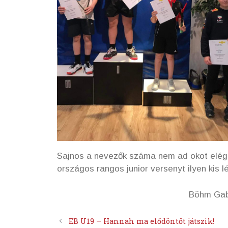
Sajnos a nevezők száma nem ad okot elég
országos rangos junior versenyt ilyen kis 
Böhm Gabr
EB U19 – Hannah ma elődöntőt játszik!