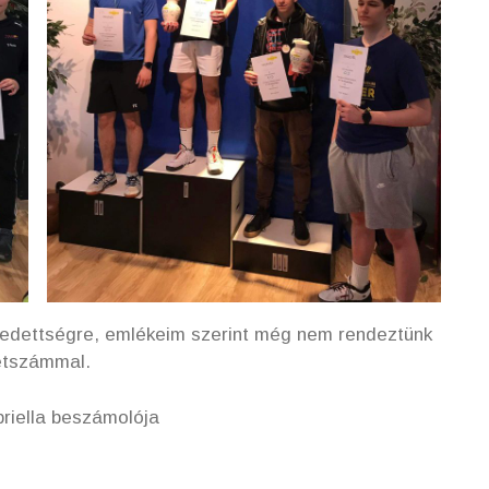
edettségre, emlékeim szerint még nem rendeztünk
létszámmal.
iella beszámolója