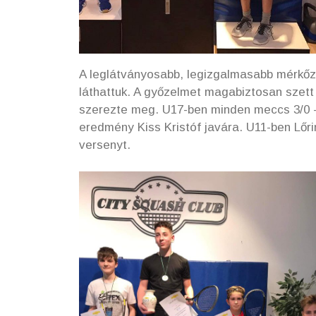
A leglátványosabb, legizgalmasabb mérkőz
láthattuk. A győzelmet magabiztosan szet
szerezte meg. U17-ben minden meccs 3/0 -r
eredmény Kiss Kristóf javára. U11-ben Lőr
versenyt.