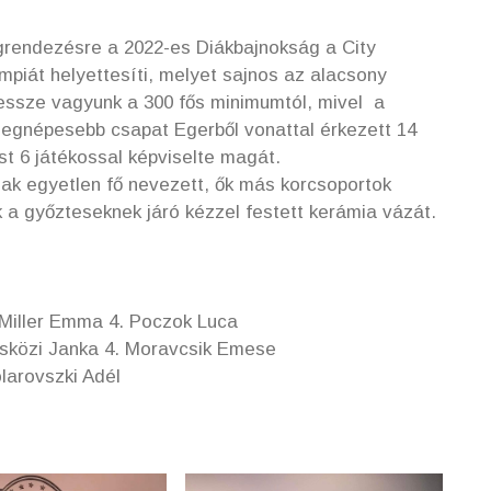
rendezésre a 2022-es Diákbajnokság a City
mpiát helyettesíti, melyet sajnos az alacsony
ssze vagyunk a 300 fős minimumtól, mivel a
 legnépesebb csapat Egerből vonattal érkezett 14
st 6 játékossal képviselte magát.
ak egyetlen fő nevezett, ők más korcsoportok
a győzteseknek járó kézzel festett kerámia vázát.
 Miller Emma 4. Poczok Luca
ösközi Janka 4. Moravcsik Emese
olarovszki Adél