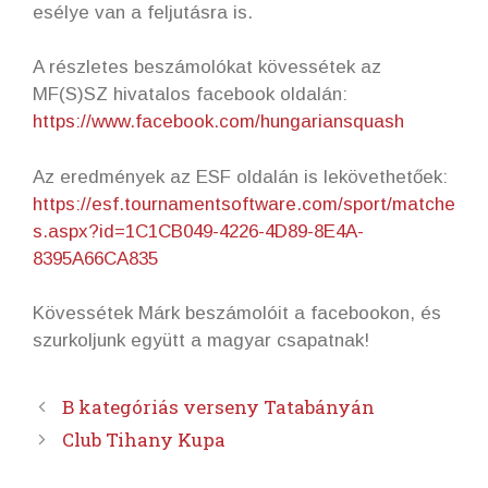
esélye van a feljutásra is.
A részletes beszámolókat kövessétek az
MF(S)SZ hivatalos facebook oldalán:
https://www.facebook.com/hungariansquash
Az eredmények az ESF oldalán is lekövethetőek:
https://esf.tournamentsoftware.com/sport/matche
s.aspx?id=1C1CB049-4226-4D89-8E4A-
8395A66CA835
Kövessétek Márk beszámolóit a facebookon, és
szurkoljunk együtt a magyar csapatnak!
B kategóriás verseny Tatabányán
Club Tihany Kupa