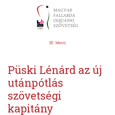
Kilépés
a
tartalomba
Menü
Püski Lénárd az új
utánpótlás
szövetségi
kapitány