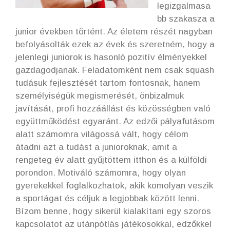
legizgalmasa
bb szakasza a
junior években történt. Az életem részét nagyban
befolyásolták ezek az évek és szeretném, hogy a
jelenlegi juniorok is hasonló pozitív élményekkel
gazdagodjanak. Feladatomként nem csak squash
tudásuk fejlesztését tartom fontosnak, hanem
személyiségük megismerését, önbizalmuk
javítását, profi hozzáállást és közösségben való
együttműködést egyaránt. Az edzői pályafutásom
alatt számomra világossá vált, hogy célom
átadni azt a tudást a junioroknak, amit a
rengeteg év alatt gyűjtöttem itthon és a külföldi
porondon. Motiváló számomra, hogy olyan
gyerekekkel foglalkozhatok, akik komolyan veszik
a sportágat és céljuk a legjobbak között lenni.
Bízom benne, hogy sikerül kialakítani egy szoros
kapcsolatot az utánpótlás játékosokkal, edzőkkel