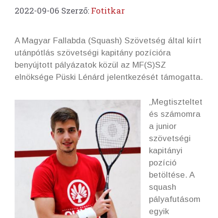
2022-09-06
Szerző:
Fotitkar
A Magyar Fallabda (Squash) Szövetség által kiírt
utánpótlás szövetségi kapitány pozícióra
benyújtott pályázatok közül az MF(S)SZ
elnöksége Püski Lénárd jelentkezését támogatta.
„Megtiszteltet
és számomra
a junior
szövetségi
kapitányi
pozíció
betöltése. A
squash
pályafutásom
egyik