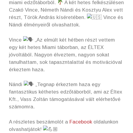
miami edzőtáborból.
A két hetes felkészülésen
Czakó Vince, Németh Nándi és Kosztyu Alex vett
részt, Török András kíséretében.
Vince és
Nándi élményeiről olvashattok.
Vince
„Az elmúlt két hétben részt vettem
egy két hetes Miami táborban, az ÉLTEX
jóvoltából. Nagyon élveztem, nagyon sokat
tanulhattam, sok tapaszntalattal és motivációval
érkeztem haza.
Nándi
„Tegnap érkeztem haza egy
fantasztikus kéthetes edzőtáborból, ami az Éltex
Kft., Vass Zoltán támogatásával vált elérhetővé
számomra.
A részletes beszámolót a
Facebook
oldalunkon
olvashatjátok!