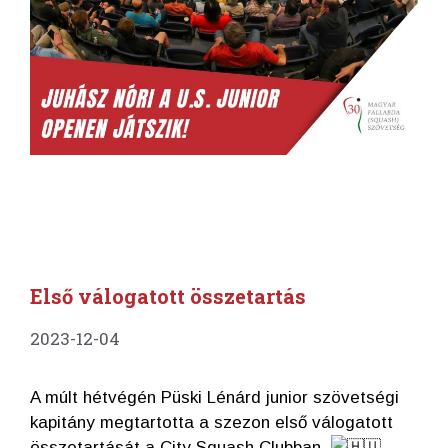
Első válogatott összetartás
2023-12-04
A múlt hétvégén Püski Lénárd junior szövetségi
kapitány megtartotta a szezon első válogatott
összetartását a City Squash Clubban.