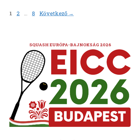
Oldal
Oldal
Oldal
1
2
…
8
Következő
→
SQUASH EURÓPA-BAJNOKSÁG 2026