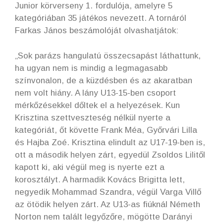
Junior körverseny 1. fordulója, amelyre 5
kategóriában 35 játékos nevezett. A tornáról
Farkas János beszámolóját olvashatjátok:
„Sok parázs hangulatú összecsapást láthattunk,
ha ugyan nem is mindig a legmagasabb
színvonalon, de a küzdésben és az akaratban
nem volt hiány. A lány U13-15-ben csoport
mérkőzésekkel dőltek el a helyezések. Kun
Krisztina szettveszteség nélkül nyerte a
kategóriát, őt követte Frank Méa, Győrvári Lilla
és Hajba Zoé. Krisztina elindult az U17-19-ben is,
ott a második helyen zárt, egyedül Zsoldos Lilitől
kapott ki, aki végül meg is nyerte ezt a
korosztályt. A harmadik Kovács Brigitta lett,
negyedik Mohammad Szandra, végül Varga Villő
az ötödik helyen zárt. Az U13-as fiúknál Németh
Norton nem talált legyőzőre, mögötte Darányi