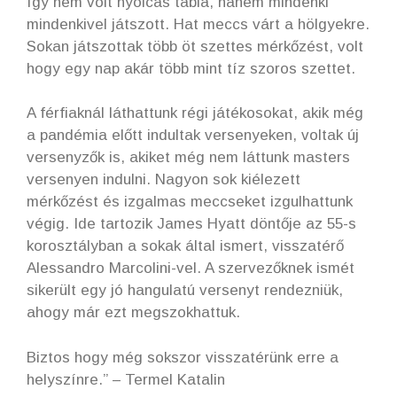
így nem volt nyolcas tábla, hanem mindenki
mindenkivel játszott. Hat meccs várt a hölgyekre.
Sokan játszottak több öt szettes mérkőzést, volt
hogy egy nap akár több mint tíz szoros szettet.
A férfiaknál láthattunk régi játékosokat, akik még
a pandémia előtt indultak versenyeken, voltak új
versenyzők is, akiket még nem láttunk masters
versenyen indulni. Nagyon sok kiélezett
mérkőzést és izgalmas meccseket izgulhattunk
végig. Ide tartozik James Hyatt döntője az 55-s
korosztályban a sokak által ismert, visszatérő
Alessandro Marcolini-vel. A szervezőknek ismét
sikerült egy jó hangulatú versenyt rendezniük,
ahogy már ezt megszokhattuk.
Biztos hogy még sokszor visszatérünk erre a
helyszínre.” – Termel Katalin