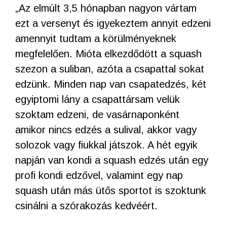
„Az elmúlt 3,5 hónapban nagyon vártam
ezt a versenyt és igyekeztem annyit edzeni
amennyit tudtam a körülményeknek
megfelelően. Mióta elkezdődött a squash
szezon a suliban, azóta a csapattal sokat
edzünk. Minden nap van csapatedzés, két
egyiptomi lány a csapattársam velük
szoktam edzeni, de vasárnaponként
amikor nincs edzés a sulival, akkor vagy
solozok vagy fiukkal játszok. A hét egyik
napján van kondi a squash edzés után egy
profi kondi edzővel, valamint egy nap
squash után más ütős sportot is szoktunk
csinálni a szórakozás kedvéért.