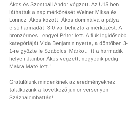
Ákos és Szentpáli Andor végzett. Az U15-ben
láthattuk a nap mérkőzését Weiner Miksa és
Lőrinczi Ákos között. Ákos dominálva a pálya
első harmadát, 3-0-val behúzta a mérkőzést. A
bronzérmes Lengyel Péter lett. A fiúk legidősebb
kategóriáját Vida Benjamin nyerte, a döntőben 3-
1-re győzte le Szabolcsi Márkot. Itt a harmadik
helyen Jámbor Ákos végzett, negyedik pedig
Makra Máté lett.”
Gratulálunk mindenkinek az eredményekhez,
találkozunk a következő junior versenyen
Százhalombattán!