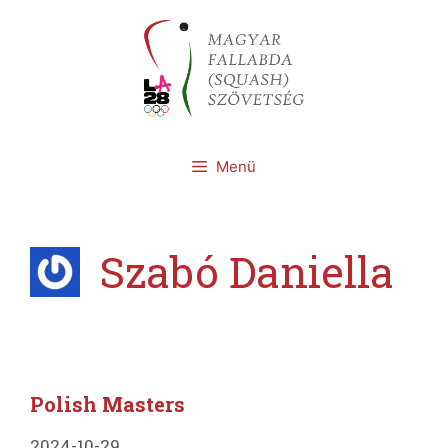
Kilépés
a
tartalomba
Menü
Szabó Daniella
Polish Masters
2024-10-29