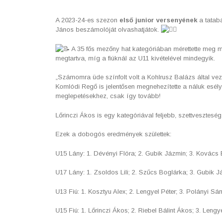
A 2023-24-es szezon
első junior versenyének
a tatabá
János beszámolóját olvashatjátok.
A 35 fős mezőny hat kategóriában mérettette meg m
megtartva, míg a fiúknál az U11 kivételével mindegyik.
„Számomra üde színfolt volt a Kohlrusz Balázs által veze
Komlódi Regő is jelentősen megnehezítette a náluk esélyes
meglepetésekhez, csak így tovább!
Lőrinczi Ákos is egy kategóriával feljebb, szettveszteség 
Ezek a dobogós eredmények születtek:
U15 Lány: 1. Dévényi Flóra; 2. Gubik Jázmin; 3. Kovács B
U17 Lány: 1. Zsoldos Lili; 2. Szűcs Boglárka; 3. Gubik 
U13 Fiú: 1. Kosztyu Alex; 2. Lengyel Péter; 3. Polányi Sá
U15 Fiú: 1. Lőrinczi Ákos; 2. Riebel Bálint Ákos; 3. Lengy