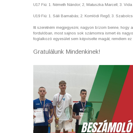
U17 Fiú: 1. Németh Nándor; 2, Matuszka Marcell; 3. Vid
U19 Fiú: 1. Sáli Barnabás; 2. Komlódi Regő; 3. Szabolcs
Itt szeretném megjegyezni, nagyon bízom benne, hogy a 
fordulóban, most sajnos sok számomra ismert és nagyon k
foglalkozó egyesület sem képviselte magát, remélem ez 
Gratulálunk Mindenkinek!