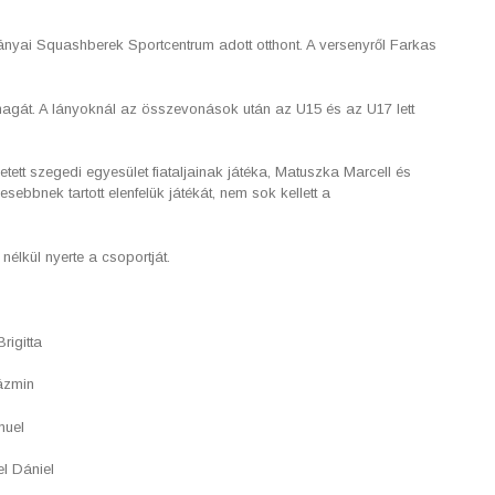
nyai Squashberek Sportcentrum adott otthont. A versenyről Farkas
agát. A lányoknál az összevonások után az U15 és az U17 lett
tett szegedi egyesület fiataljainak játéka, Matuszka Marcell és
ebbnek tartott elenfelük játékát, nem sok kellett a
nélkül nyerte a csoportját.
rigitta
Jázmin
muel
el Dániel