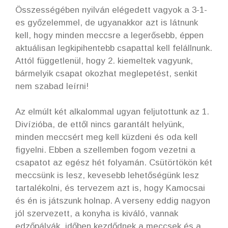
Összességében nyilván elégedett vagyok a 3-1-
es győzelemmel, de ugyanakkor azt is látnunk
kell, hogy minden meccsre a legerősebb, éppen
aktuálisan legkipihentebb csapattal kell felállnunk.
Attól függetlenül, hogy 2. kiemeltek vagyunk,
bármelyik csapat okozhat meglepetést, senkit
nem szabad leírni!
Az elmúlt két alkalommal ugyan feljutottunk az 1.
Divízióba, de ettől nincs garantált helyünk,
minden meccsért meg kell küzdeni és oda kell
figyelni. Ebben a szellemben fogom vezetni a
csapatot az egész hét folyamán. Csütörtökön két
meccsünk is lesz, kevesebb lehetőségünk lesz
tartalékolni, és tervezem azt is, hogy Kamocsai
és én is játszunk holnap. A verseny eddig nagyon
jól szervezett, a konyha is kiváló, vannak
edzőpályák, időben kezdődnek a meccsek és a