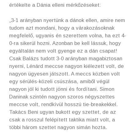
értékelte a Dánia elleni mérkőzéseket:
„3-1 arányban nyertünk a dánok ellen, amire nem
tudom azt mondani, hogy a várakozásoknak
megfelelő, ugyanis én szerettem volna, ha ezt 4-
0-ra sikerül hozni. Azonban be kell lássuk, hogy
egyáltalán nem volt gyenge ez a dán csapat!
Csak Balázs tudott 3-0 arányban magabiztosan
nyerni, Lénárd meccse nagyon kiélezett volt, de
nagyon ügyesen játszott. A meccs közben volt
egy sérülés-közeli csúszása, amiből végül
nagyon jól ki tudott jönni és fordítani. Simon
Daninak szintén nagyon szoros négyszettes
meccse volt, rendkívül hosszú tie-breakekkel.
Takács Beni ugyan bukott egy szettet, de az
csak a rosszul felépített taktika miatt volt, a
többi három szettet nagyon simán hozta.