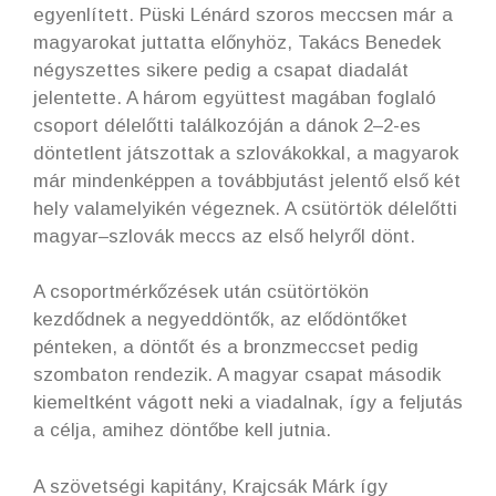
egyenlített. Püski Lénárd szoros meccsen már a
magyarokat juttatta előnyhöz, Takács Benedek
négyszettes sikere pedig a csapat diadalát
jelentette. A három együttest magában foglaló
csoport délelőtti találkozóján a dánok 2–2-es
döntetlent játszottak a szlovákokkal, a magyarok
már mindenképpen a továbbjutást jelentő első két
hely valamelyikén végeznek. A csütörtök délelőtti
magyar–szlovák meccs az első helyről dönt.
A csoportmérkőzések után csütörtökön
kezdődnek a negyeddöntők, az elődöntőket
pénteken, a döntőt és a bronzmeccset pedig
szombaton rendezik. A magyar csapat második
kiemeltként vágott neki a viadalnak, így a feljutás
a célja, amihez döntőbe kell jutnia.
A szövetségi kapitány, Krajcsák Márk így