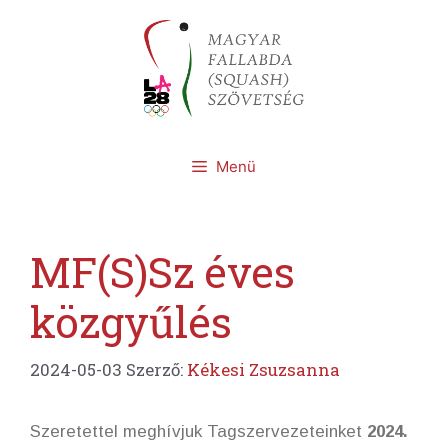
Kilépés
a
tartalomba
Menü
MF(S)Sz éves
közgyűlés
2024-05-03
Szerző:
Kékesi Zsuzsanna
Szeretettel meghívjuk Tagszervezeteinket
2024.