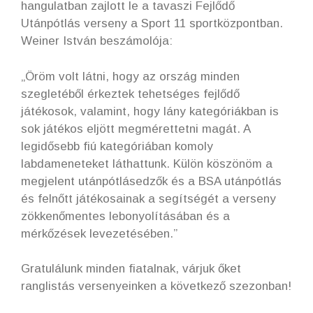
hangulatban zajlott le a tavaszi Fejlődő
Utánpótlás verseny a Sport 11 sportközpontban.
Weiner István beszámolója:
„Öröm volt látni, hogy az ország minden
szegletéből érkeztek tehetséges fejlődő
játékosok, valamint, hogy lány kategóriákban is
sok játékos eljött megmérettetni magát. A
legidősebb fiú kategóriában komoly
labdameneteket láthattunk. Külön köszönöm a
megjelent utánpótlásedzők és a BSA utánpótlás
és felnőtt játékosainak a segítségét a verseny
zökkenőmentes lebonyolításában és a
mérkőzések levezetésében.”
Gratulálunk minden fiatalnak, várjuk őket
ranglistás versenyeinken a következő szezonban!