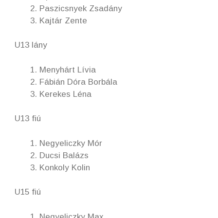
Paszicsnyek Zsadány
Kajtár Zente
U13 lány
Menyhárt Lívia
Fábián Dóra Borbála
Kerekes Léna
U13 fiú
Negyeliczky Mór
Ducsi Balázs
Konkoly Kolin
U15 fiú
Negyeliczky Max