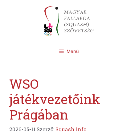
Kilépés
a
tartalomba
Menü
WSO
játékvezetőink
Prágában
2026-05-11
Szerző:
Squash Info