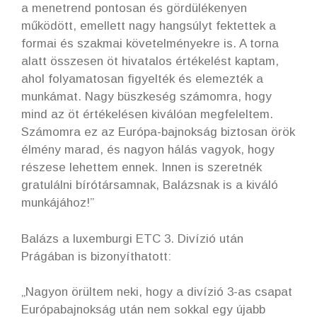
a menetrend pontosan és gördülékenyen
működött, emellett nagy hangsúlyt fektettek a
formai és szakmai követelményekre is. A torna
alatt összesen öt hivatalos értékelést kaptam,
ahol folyamatosan figyelték és elemezték a
munkámat. Nagy büszkeség számomra, hogy
mind az öt értékelésen kiválóan megfeleltem.
Számomra ez az Európa-bajnokság biztosan örök
élmény marad, és nagyon hálás vagyok, hogy
részese lehettem ennek. Innen is szeretnék
gratulálni bírótársamnak, Balázsnak is a kiváló
munkájához!”
Balázs a luxemburgi ETC 3. Divízió után
Prágában is bizonyíthatott:
„Nagyon örültem neki, hogy a divízió 3-as csapat
Európabajnokság után nem sokkal egy újabb