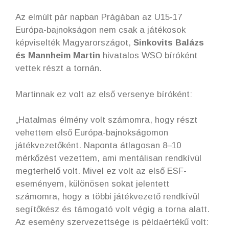
Az elmúlt pár napban Prágában az U15-17
Európa-bajnokságon nem csak a játékosok
képviselték Magyarországot,
Sinkovits Balázs
és Mannheim Martin
hivatalos WSO bíróként
vettek részt a tornán.
Martinnak ez volt az első versenye bíróként:
„Hatalmas élmény volt számomra, hogy részt
vehettem első Európa-bajnokságomon
játékvezetőként. Naponta átlagosan 8–10
mérkőzést vezettem, ami mentálisan rendkívül
megterhelő volt. Mivel ez volt az első ESF-
eseményem, különösen sokat jelentett
számomra, hogy a többi játékvezető rendkívül
segítőkész és támogató volt végig a torna alatt.
Az esemény szervezettsége is példaértékű volt: