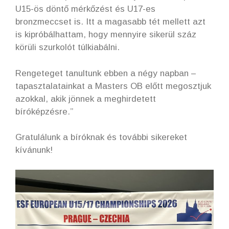
U15-ös döntő mérkőzést és U17-es
bronzmeccset is. Itt a magasabb tét mellett azt
is kipróbálhattam, hogy mennyire sikerül száz
körüli szurkolót túlkiabálni.
Rengeteget tanultunk ebben a négy napban –
tapasztalatainkat a Masters OB előtt megosztjuk
azokkal, akik jönnek a meghirdetett
bíróképzésre.”
Gratulálunk a bíróknak és további sikereket
kívánunk!