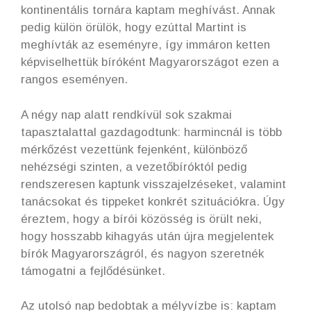
kontinentális tornára kaptam meghívást. Annak
pedig külön örülök, hogy ezúttal Martint is
meghívták az eseményre, így immáron ketten
képviselhettük bíróként Magyarországot ezen a
rangos eseményen.
A négy nap alatt rendkívül sok szakmai
tapasztalattal gazdagodtunk: harmincnál is több
mérkőzést vezettünk fejenként, különböző
nehézségi szinten, a vezetőbíróktól pedig
rendszeresen kaptunk visszajelzéseket, valamint
tanácsokat és tippeket konkrét szituációkra. Úgy
éreztem, hogy a bírói közösség is örült neki,
hogy hosszabb kihagyás után újra megjelentek
bírók Magyarországról, és nagyon szeretnék
támogatni a fejlődésünket.
Az utolsó nap bedobtak a mélyvízbe is: kaptam