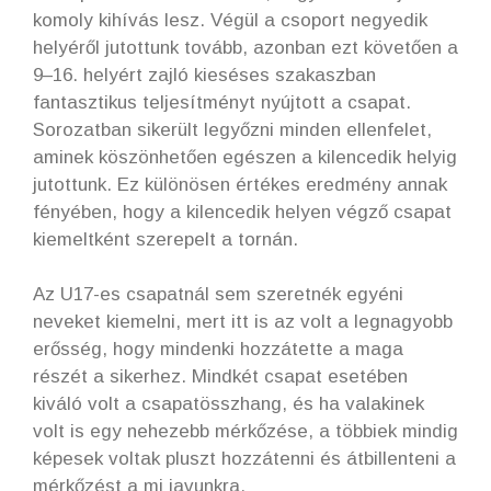
komoly kihívás lesz. Végül a csoport negyedik
helyéről jutottunk tovább, azonban ezt követően a
9–16. helyért zajló kieséses szakaszban
fantasztikus teljesítményt nyújtott a csapat.
Sorozatban sikerült legyőzni minden ellenfelet,
aminek köszönhetően egészen a kilencedik helyig
jutottunk. Ez különösen értékes eredmény annak
fényében, hogy a kilencedik helyen végző csapat
kiemeltként szerepelt a tornán.
Az U17-es csapatnál sem szeretnék egyéni
neveket kiemelni, mert itt is az volt a legnagyobb
erősség, hogy mindenki hozzátette a maga
részét a sikerhez. Mindkét csapat esetében
kiváló volt a csapatösszhang, és ha valakinek
volt is egy nehezebb mérkőzése, a többiek mindig
képesek voltak pluszt hozzátenni és átbillenteni a
mérkőzést a mi javunkra.