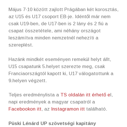
Május 7-10 között zajlott Prágában két korosztás,
az U15 és U17 csoport EB-je. Idéntől már nem
csak U19-ben, de U17-ben is 2 lány és 2 fiú a
csapat összetétele, ami néhány országot
leszámítva minden nemzetnél nehezíti a
szereplést.
Hazánk mindkét eseményen remekül helyt állt,
U15 csapatunk 5.helyet szerezte meg, csak
Franciaországtól kapott ki, U17 válogatottunk a
9.helyen végzett.
Teljes eredménylista a
TS oldalán itt érhető e
l,
napi eredmények a magyar csapatról a
Facebookon itt
, az
Instagramon itt
található.
Püski Lénárd UP szövetségi kapitány