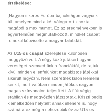
értékelése:
„Nagyon sikeres Európa-bajnokságon vagyunk
túl, amelyen mind a két válogatott kihozta
magából a maximumot. Ez az eredményekben is
egyértelműen megmutatkozott, mindkét csapat
remekül képviselte a magyar falabdát.
Az
U15-ös csapat
szereplése különösen
meggyőző volt. A négy közé jutásért ugyan
vereséget szenvedtünk a franciáktól, de rajtuk
kívül minden ellenfelünket magabiztos játékkal
sikerült legyőzni. Nem szeretnék külön kiemelni
senkit, mert valóban minden játékos nagyon
magas színvonalon teljesített. A fiúk végig
stabilan és meggyőzően játszottak, Kriszti pedig
kiemelkedően helytállt annak ellenére is, hogy
számára ez még a nehezebbik év az U15-ös