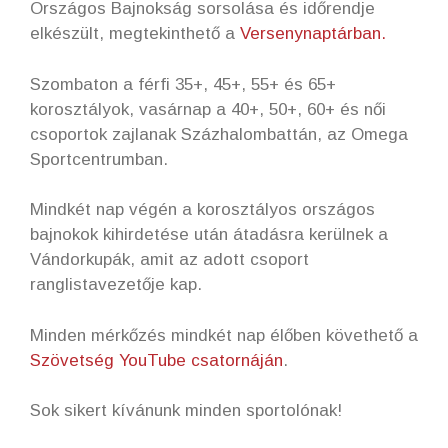
Országos Bajnokság sorsolása és időrendje
elkészült, megtekinthető a
Versenynaptárban.
Szombaton a férfi 35+, 45+, 55+ és 65+
korosztályok, vasárnap a 40+, 50+, 60+ és női
csoportok zajlanak Százhalombattán, az Omega
Sportcentrumban.
Mindkét nap végén a korosztályos országos
bajnokok kihirdetése után átadásra kerülnek a
Vándorkupák, amit az adott csoport
ranglistavezetője kap.
Minden mérkőzés mindkét nap élőben követhető a
Szövetség YouTube csatornáján
.
Sok sikert kívánunk minden sportolónak!