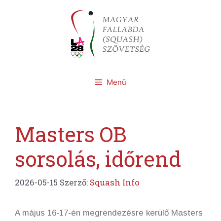
Kilépés
a
tartalomba
Menü
Masters OB
sorsolás, időrend
2026-05-15
Szerző:
Squash Info
A május 16-17-én megrendezésre kerülő Masters