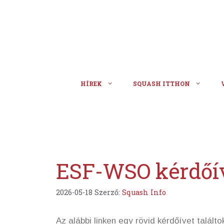
Kilépés
a
tartalomba
HÍREK
SQUASH ITTHON
ESF-WSO kérdőí
2026-05-18
Szerző:
Squash Info
Az alábbi linken egy rövid kérdőívet talál