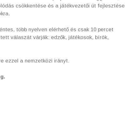
lódás csökkentése és a játékvezetői út fejlesztése
ókra.
éntes, több nyelven elérhető és csak 10 percet
ett válaszát várják: edzők, játékosok, bírók,
ve ezzel a nemzetközi irányt.
ig.