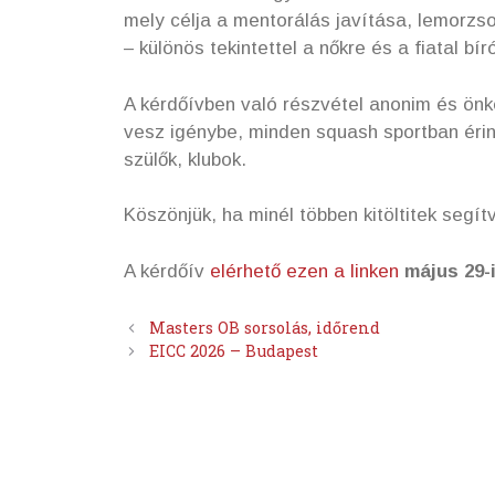
mely célja a mentorálás javítása, lemorzso
– különös tekintettel a nőkre és a fiatal bír
A kérdőívben való részvétel anonim és önk
vesz igénybe, minden squash sportban érint
szülők, klubok.
Köszönjük, ha minél többen kitöltitek segít
A kérdőív
elérhető ezen a linken
május 29-
Masters OB sorsolás, időrend
EICC 2026 – Budapest