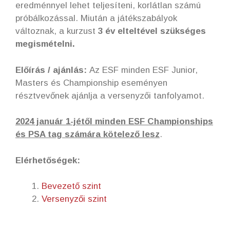
eredménnyel lehet teljesíteni, korlátlan számú
próbálkozással. Miután a játékszabályok
változnak, a kurzust
3 év elteltével szükséges
megismételni.
Előírás / ajánlás:
Az ESF minden ESF Junior,
Masters és Championship eseményen
résztvevőnek ajánlja a versenyzői tanfolyamot.
2024 január 1-jétől minden ESF Championships
és PSA tag számára kötelező lesz
.
Elérhetőségek:
Bevezető szint
Versenyzői szint