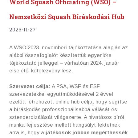
World Squash Officiating (WSO) –
Nemzetközi Squash Bíráskodási Hub
2023-11-27
A WSO 2023. novemberi tájékoztatása alapján az
alábbi összefoglalót készítettük egyenlőre
tájékoztató jelleggel – várhatóan 2024. január
elsejétől kötelezvény lesz.
Szervezet célja:
A PSA, WSF és ESF
szervezetekkel együttműködésével 2 évvel
ezelőtt létrehozott online hub célja, hogy segítse
a bíráskodás professzionálisabbá válását és
sztenderdizálását világszerte. A hivatásos bírói
munka fejlesztése mellett hangsúlyt fektetnek
arra is, hogy a
játékosok jobban megérthessék