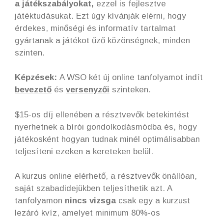
a játékszabályokat,
ezzel is fejlesztve
játéktudásukat. Ezt úgy kívánják elérni, hogy
érdekes, minőségi és informatív tartalmat
gyártanak a játékot űző közönségnek, minden
szinten.
Képzések:
A WSO két új online tanfolyamot indít
bevezető
és
versenyzői
szinteken.
$15-os díj ellenében a résztvevők betekintést
nyerhetnek a bírói gondolkodásmódba és, hogy
játékosként hogyan tudnak minél optimálisabban
teljesíteni ezeken a kereteken belül.
A kurzus online elérhető, a résztvevők önállóan,
saját szabadidejükben teljesíthetik azt. A
tanfolyamon
nincs vizsga
csak egy a kurzust
lezáró kvíz, amelyet minimum 80%-os