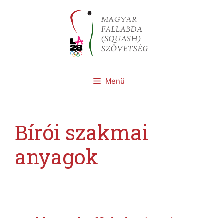
Kilépés
a
tartalomba
Menü
Bírói szakmai
anyagok