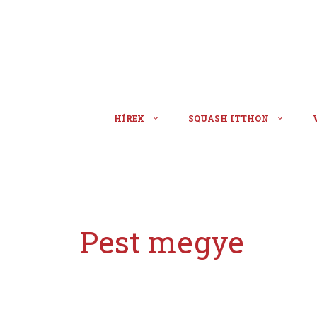
Kilépés
a
tartalomba
HÍREK
SQUASH ITTHON
Pest megye