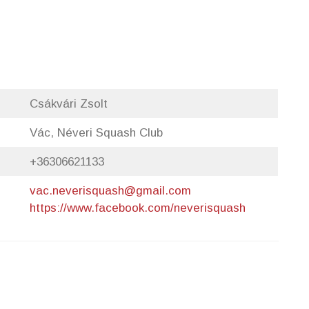
Csákvári Zsolt
Vác, Néveri Squash Club
+36306621133
vac.neverisquash@gmail.com
https://www.facebook.com/neverisquash