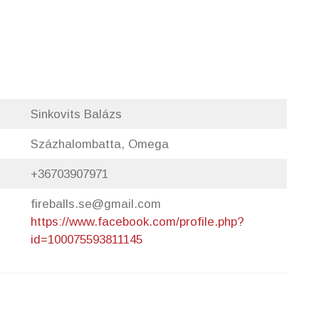
Sinkovits Balázs
Százhalombatta, Omega
+36703907971
fireballs.se@gmail.com
https://www.facebook.com/profile.php?
id=100075593811145