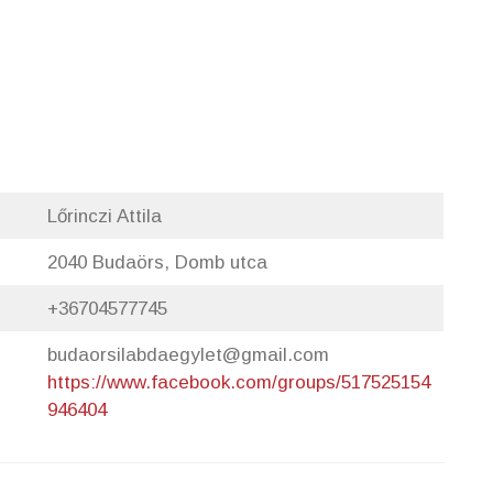
Lőrinczi Attila
2040 Budaörs, Domb utca
+36704577745
budaorsilabdaegylet@gmail.com
https://www.facebook.com/groups/517525154
946404