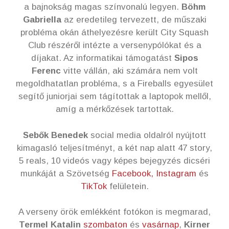
a bajnokság magas színvonalú legyen.
Böhm
Gabriella
az eredetileg tervezett, de műszaki
probléma okán áthelyezésre került City Squash
Club részéről intézte a versenypólókat és a
díjakat. Az informatikai támogatást
Sipos
Ferenc
vitte vállán, aki számára nem volt
megoldhatatlan probléma, s a Fireballs egyesület
segítő juniorjai sem tágítottak a laptopok mellől,
amíg a mérkőzések tartottak.
Sebők Benedek
social media oldalról nyújtott
kimagasló teljesítményt, a két nap alatt 47 story,
5 reals, 10 videós vagy képes bejegyzés dicséri
munkáját a Szövetség
Facebook,
Instagram
és
TikTok
felületein.
A verseny örök emlékként fotókon is megmarad,
Termel Katalin
szombaton
és
vasárnap
,
Kirner