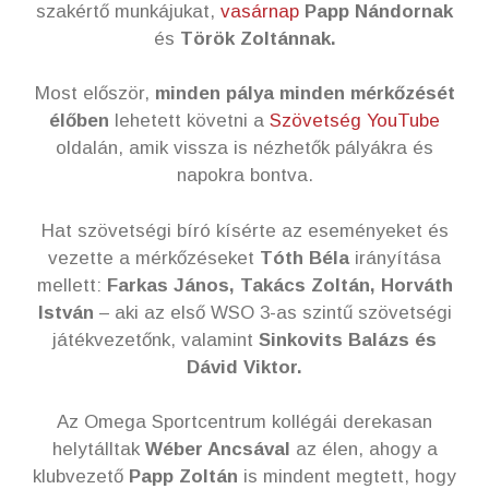
szakértő munkájukat,
vasárnap
Papp Nándornak
és
Török Zoltánnak.
Most először,
minden pálya minden mérkőzését
élőben
lehetett követni a
Szövetség YouTube
oldalán, amik vissza is nézhetők pályákra és
napokra bontva.
Hat szövetségi bíró kísérte az eseményeket és
vezette a mérkőzéseket
Tóth Béla
irányítása
mellett:
Farkas János, Takács Zoltán, Horváth
István
– aki az első WSO 3-as szintű szövetségi
játékvezetőnk, valamint
Sinkovits Balázs és
Dávid Viktor.
Az Omega Sportcentrum kollégái derekasan
helytálltak
Wéber Ancsával
az élen, ahogy a
klubvezető
Papp Zoltán
is mindent megtett, hogy