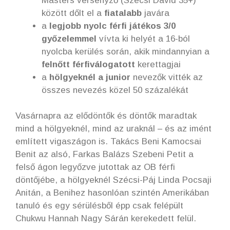
Masters versenyző (Szécsi Dávid 35+)
között dőlt el a
fiatalabb
javára
a
legjobb nyolc férfi játékos 3/0
győzelemmel
vívta ki helyét a 16-ból
nyolcba kerülés során, akik mindannyian a
felnőtt férfiválogatott
kerettagjai
a
hölgyeknél a junior
nevezők vitték az
összes nevezés közel 50 százalékát
Vasárnapra az elődöntők és döntők maradtak
mind a hölgyeknél, mind az uraknál – és az imént
említett vigaszágon is. Takács Beni Kamocsai
Benit az alsó, Farkas Balázs Szebeni Petit a
felső ágon legyőzve jutottak az OB férfi
döntőjébe, a hölgyeknél Szécsi-Páj Linda Pocsaji
Anitán, a Benihez hasonlóan szintén Amerikában
tanuló és egy sérülésből épp csak felépült
Chukwu Hannah Nagy Sárán kerekedett felül.