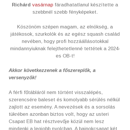
Richárd
vasárnap
fáradhatatlanul készítette a
szebbnél szebb fényképeket.
Köszönöm szépen magam, az elnökség, a
játékosok, szurkolók és az egész squash család
nevében, hogy profi hozzáállásotokkal
mindannyiuknak felejthetetlenné tettétek a 2024-
es OB-t!
Akkor következzenek a főszereplők, a
versenyzők!
A férfi főtábláról nem történt visszalépés,
szerencsére baleset és komolyabb sérülés nélkül
zajlott az esemény. A nevezések és a sorsolás
tükrében azonban biztos volt, hogy az usteri
Csapat EB hat résztvevője közül nem lesz
mindenki a legjobb nyolcban. A bajnokcsapat két