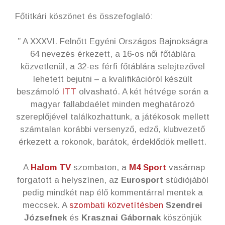
Főtitkári köszönet és összefoglaló:
” A XXXVI. Felnőtt Egyéni Országos Bajnokságra
64 nevezés érkezett, a 16-os női főtáblára
közvetlenül, a 32-es férfi főtáblára selejtezővel
lehetett bejutni – a kvalifikációról készült
beszámoló
ITT
olvasható. A két hétvége során a
magyar fallabdaélet minden meghatározó
szereplőjével találkozhattunk, a játékosok mellett
számtalan korábbi versenyző, edző, klubvezető
érkezett a rokonok, barátok, érdeklődök mellett.
A
Halom TV
szombaton, a
M4 Sport
vasárnap
forgatott a helyszínen, az
Eurosport
stúdiójából
pedig mindkét nap élő kommentárral mentek a
meccsek. A
szombati közvetítésben
Szendrei
Józsefnek
és
Krasznai Gábornak
köszönjük