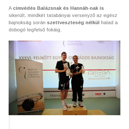
A
címvédés Balázsnak és Hannáh-nak is
sikerült, mindkét tatabányai versenyző az egész
bajnokság során
szettveszteség nélkül
halad a
dobogó legfelső fokáig.