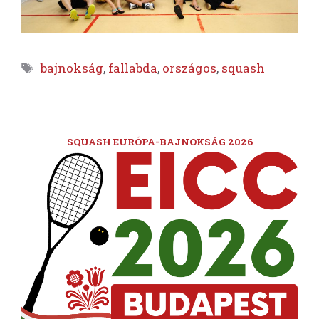
Címkék
bajnokság
,
fallabda
,
országos
,
squash
SQUASH EURÓPA-BAJNOKSÁG 2026