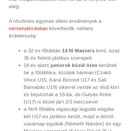
elég.
A részletes egymás elleni eredmények a
versenykiírásban
követhetők, néhány
érdekesség:
a 32-es főtáblán
14 fő Masters
korú, azaz
35 év feletti játékos szerepelt
18 év alatti
juniorok közül öten
kerültek
be a főtáblára, közülük hárman (Czakó
Vince U15, Kárai Botond U17 és Sáli
Barnabás U19) sikerrel vették az első kört
és bejutottak a 16-ba, de Gulyás Attila
(U17) is közel járt 2/3 meccsével
a férfi főtábla vigaszági legjobb négybe
két U17-es játékos került, majd a döntő
vasárnap egyikük (Németh Nándor) és egy