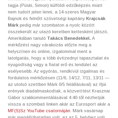
tagja (Püski, Simon) külföldi edzőképzés miatt
nem tudott jelen lenni, a 14-szeres Magyar
Bajnok és felnőtt szövetségi kapitány
Krajcsák
Márk
pedig már szombaton a nyolc között
összekerült az utazó keretben kettesként játszó,
Amerikában tanuló
Takács Benedekkel.
A
mérkőzést nagy várakozás előzte meg a
helyszínen és online, izgalommal ment a
latolgatás, hogy a több évtizednyi tapasztalat és
nyugodtság vagy a fiatal erő és lendület az
esélyesebb. Az egyórás, rendkívül izgalmas és
fordulatos mérkőzésen (11/6, 14/12, 7/11, 13/11 —
az utolsó szettben Márk 0/5 felállásával) az ifjúi
erények diadalmaskodtak, a közvetítést Krasznai
Gábor szakkommentálásával 4:40-től nézhetjük
vissza a szombati linken akár az Eurosport akár a
MF(S)Sz YouTube csatornáján.
Márk vasárnap
már megállíthatatlan volt, ez az 5. helyhez volt