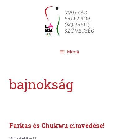
Kilépés
a
tartalomba
Menü
bajnokság
Farkas és Chukwu címvédése!
2024-06-11