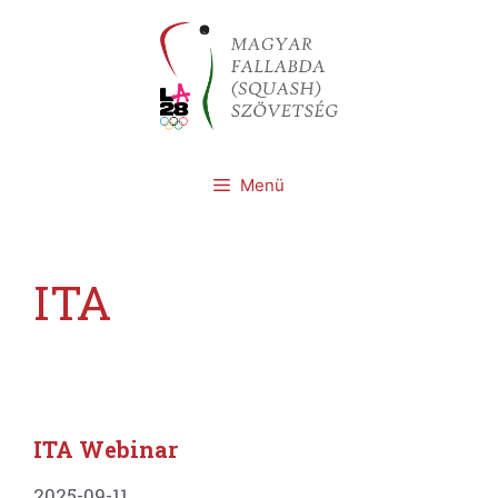
Kilépés
a
tartalomba
Menü
ITA
ITA Webinar
2025-09-11