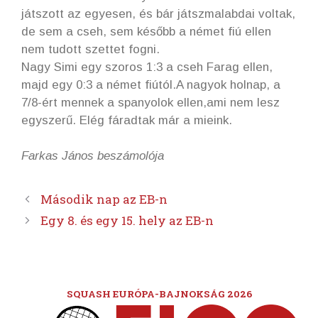
játszott az egyesen, és bár játszmalabdai voltak,
de sem a cseh, sem később a német fiú ellen
nem tudott szettet fogni.
Nagy Simi egy szoros 1:3 a cseh Farag ellen,
majd egy 0:3 a német fiútól.A nagyok holnap, a
7/8-ért mennek a spanyolok ellen,ami nem lesz
egyszerű. Elég fáradtak már a mieink.
Farkas János beszámolója
Második nap az EB-n
Egy 8. és egy 15. hely az EB-n
SQUASH EURÓPA-BAJNOKSÁG 2026