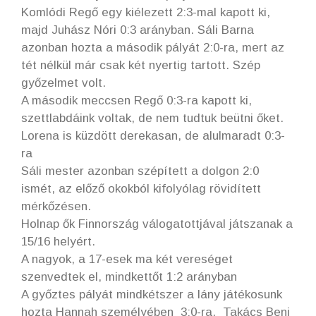
Komlódi Regő egy kiélezett 2:3-mal kapott ki,
majd Juhász Nóri 0:3 arányban. Sáli Barna
azonban hozta a második pályát 2:0-ra, mert az
tét nélkül már csak két nyertig tartott. Szép
győzelmet volt.
A második meccsen Regő 0:3-ra kapott ki,
szettlabdáink voltak, de nem tudtuk beütni őket.
Lorena is küzdött derekasan, de alulmaradt 0:3-
ra
Sáli mester azonban szépített a dolgon 2:0
ismét, az előző okokból kifolyólag rövidített
mérkőzésen.
Holnap ők Finnország válogatottjával játszanak a
15/16 helyért.
A nagyok, a 17-esek ma két vereséget
szenvedtek el, mindkettőt 1:2 arányban
A győztes pályát mindkétszer a lány játékosunk
hozta Hannah személyében 3:0-ra. Takács Beni