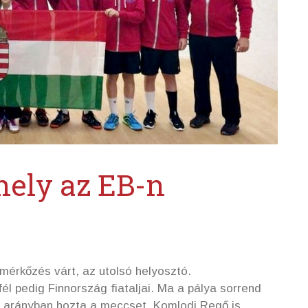
 hely az EB-n
érkőzés várt, az utolsó helyosztó.
fél pedig Finnország fiataljai. Ma a pálya sorrend
3:0 arányban hozta a meccset. Komlodi Regő is