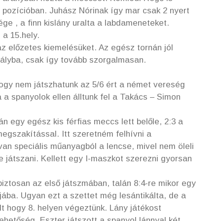
 pozícióban. Juhász Nórinak így mar csak 2 nyert
vége , a finn kislány uralta a labdameneteket.
a 15.hely.
z előzetes kiemelésüket. Az egész tornán jól
tályba, csak így tovább szorgalmasan.
gy nem játszhatunk az 5/6 ért a német vereség
a spanyolok ellen álltunk fel a Takács – Simon
n egy egész kis férfias meccs lett belőle, 2:3 a
megszakítással. Itt szeretném felhívni a
an speciális műanyagból a lencse, mivel nem öleli
 játszani. Kellett egy I-maszkot szerezni gyorsan
iztosan az első játszmában, talán 8:4-re mikor egy
ijába. Ugyan ezt a szettet még lesántikálta, de a
őlt hogy 8. helyen végeztünk. Lány játékost
ehetőség. Eszter játszott a spanyol lánnyal két