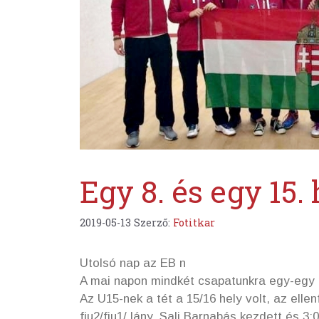
Egy 8. és egy 15.
2019-05-13
Szerző:
Fotitkar
Utolsó nap az EB n
A mai napon mindkét csapatunkra egy-egy m
Az U15-nek a tét a 15/16 hely volt, az ellen
fiu2/fiu1/ lány. Sali Barnabás kezdett és 