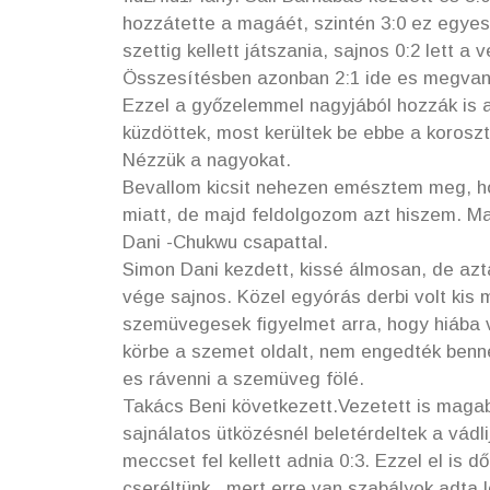
hozzátette a magáét, szintén 3:0 ez egyes
szettig kellett játszania, sajnos 0:2 lett a 
Összesítésben azonban 2:1 ide es megvan 
Ezzel a győzelemmel nagyjából hozzák is a
küzdöttek, most kerültek be ebbe a korosz
Nézzük a nagyokat.
Bevallom kicsit nehezen emésztem meg, ho
miatt, de majd feldolgozom azt hiszem. Ma 
Dani -Chukwu csapattal.
Simon Dani kezdett, kissé álmosan, de aztá
vége sajnos. Közel egyórás derbi volt kis 
szemüvegesek figyelmet arra, hogy hiába v
körbe a szemet oldalt, nem engedték benne
es rávenni a szemüveg fölé.
Takács Beni következett.Vezetett is magab
sajnálatos ütközésnél beletérdeltek a vádl
meccset fel kellett adnia 0:3. Ezzel el is d
cseréltünk , mert erre van szabályok adta l