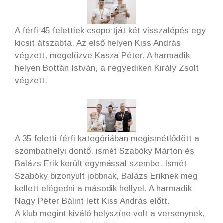
A férfi 45 felettiek csoportját két visszalépés egy
kicsit átszabta. Az első helyen Kiss András
végzett, megelőzve Kasza Péter. A harmadik
helyen Bottán István, a negyediken Király Zsolt
végzett.
A 35 feletti férfi kategóriában megismétlődött a
szombathelyi döntő. ismét Szabóky Márton és
Balázs Erik került egymással szembe. Ismét
Szabóky bizonyult jobbnak, Balázs Eriknek meg
kellett elégedni a második hellyel. A harmadik
Nagy Péter Bálint lett Kiss András előtt.
A klub megint kiváló helyszíne volt a versenynek,