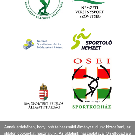
Annak érdekében, hogy jobb felhasználói élményt tudjunk biztosítani, az
oldalon cookie-kat használunk. Az oldalunk használatával Ön elfogadja a