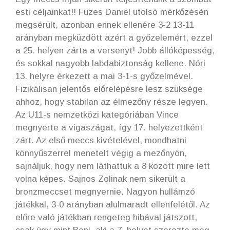
esti céljainkat!! Füzes Daniel utolsó mérkőzésén
megsérült, azonban ennek ellenére 3-2 13-11
arányban megküzdött azért a győzelemért, ezzel
a 25. helyen zárta a versenyt! Jobb állóképesség,
és sokkal nagyobb labdabiztonság kellene. Nóri
13. helyre érkezett a mai 3-1-s győzelmével.
Fizikálisan jelentős előrelépésre lesz szüksége
ahhoz, hogy stabilan az élmezőny része legyen.
Az U11-s nemzetközi kategóriában Vince
megnyerte a vigaszágat, így 17. helyezettként
zárt. Az első meccs kivételével, mondhatni
könnyűszerrel menetelt végig a mezőnyön,
sajnáljuk, hogy nem láthattuk a 8 között mire lett
volna képes. Sajnos Zolinak nem sikerült a
bronzmeccset megnyernie. Nagyon hullámzó
játékkal, 3-0 arányban alulmaradt ellenfelétől. Az
előre való játékban rengeteg hibával játszott,