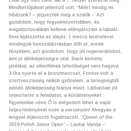
csak úgy mint Beni, aki a 7. helyet szerezte meg.
Mindkettőjüknél jellemző volt, “Miért mindig mi
hibázunk? – jegyezték meg a szülők -” Azt
gondolom, hogy fegyelmezettebben, és
magabiztosabban kellene előrejátszani a labdát.
Beni kijátszotta az idejét, 1 meccs kivételével
mindegyik hosszabbításban dőlt el, ennek
fényében, azt gondolom, hogy jól regenerálódott,
ami jó állóképességre utal. Barni kemény
játékkal, az ellenfélnek lehetőséget nem hagyva
3-0ra nyerte el a bronzmeccset. Fontos volt a
szettveszteség nélküli győzelem, a betegségből
adódó állóképesség hiánya miatt. Láthatóan jól
teljesítette a feladatot, a körülményeket
figyelembe véve Ő is elégedett lehet a saját
teljesítményével ezen a versenyen! Ahogyan a
lengyel díjkiosztó fogalmazott, “Queen of the
2019 Polish Junior Open” – Laskai Vanda –