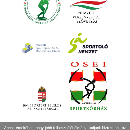
Annak érdekében, hogy jobb felhasználói élményt tudjunk biztosítani, az