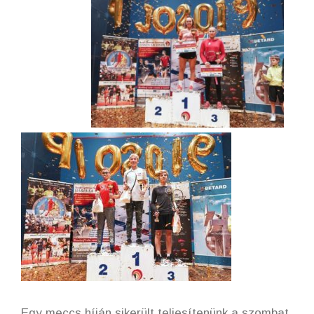
Egy meccs híján sikerült teljesítenünk a szombat