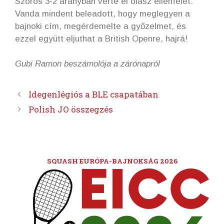
Szoros 3-2 arányban verte el olasz ellenfelét.
Vanda mindent beleadott, hogy meglegyen a
bajnoki cím, megérdemelte a győzelmet, és
ezzel együtt eljuthat a British Openre, hajrá!
Gubi Ramon beszámolója a zárónapról
Idegenlégiós a BLE csapatában
Polish JO összegzés
SQUASH EURÓPA-BAJNOKSÁG 2026