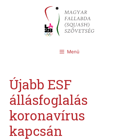
Kilépés
a
tartalomba
Menü
Újabb ESF
állásfoglalás
koronavírus
kapcsán