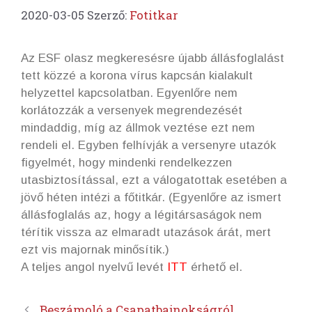
2020-03-05
Szerző:
Fotitkar
Az ESF olasz megkeresésre újabb állásfoglalást
tett közzé a korona vírus kapcsán kialakult
helyzettel kapcsolatban. Egyenlőre nem
korlátozzák a versenyek megrendezését
mindaddig, míg az állmok veztése ezt nem
rendeli el. Egyben felhívják a versenyre utazók
figyelmét, hogy mindenki rendelkezzen
utasbiztosítással, ezt a válogatottak esetében a
jövő héten intézi a főtitkár. (Egyenlőre az ismert
állásfoglalás az, hogy a légitársaságok nem
térítik vissza az elmaradt utazások árát, mert
ezt vis majornak minősítik.)
A teljes angol nyelvű levét
ITT
érhető el.
Beszámoló a Csapatbajnokságról