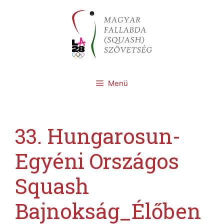
Kilépés
a
tartalomba
Menü
33. Hungarosun-
Egyéni Országos
Squash
Bajnokság_Élőben