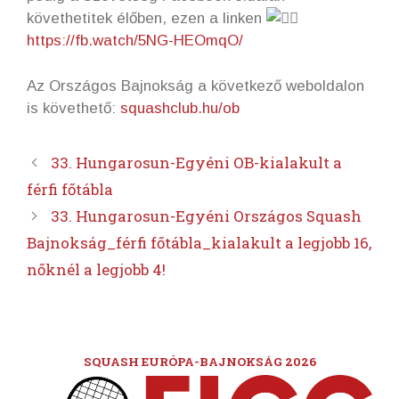
követhetitek élőben, ezen a linken
https://fb.watch/5NG-HEOmqO/
Az Országos Bajnokság a következő weboldalon
is követhető:
squashclub.hu/ob
33. Hungarosun-Egyéni OB-kialakult a
férfi főtábla
33. Hungarosun-Egyéni Országos Squash
Bajnokság_férfi főtábla_kialakult a legjobb 16,
nőknél a legjobb 4!
SQUASH EURÓPA-BAJNOKSÁG 2026