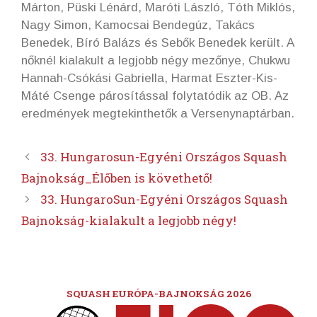
Márton, Püski Lénárd, Maróti László, Tóth Miklós,
Nagy Simon, Kamocsai Bendegúz, Takács
Benedek, Bíró Balázs és Sebők Benedek került. A
nőknél kialakult a legjobb négy mezőnye, Chukwu
Hannah-Csókási Gabriella, Harmat Eszter-Kis-
Máté Csenge párosítással folytatódik az OB. Az
eredmények megtekinthetők a Versenynaptárban.
33. Hungarosun-Egyéni Országos Squash
Bajnokság_Élőben is követhető!
33. HungaroSun-Egyéni Országos Squash
Bajnokság-kialakult a legjobb négy!
SQUASH EURÓPA-BAJNOKSÁG 2026