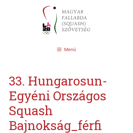
Kilépés
a
tartalomba
Menü
33. Hungarosun-
Egyéni Országos
Squash
Bajnokság_férfi