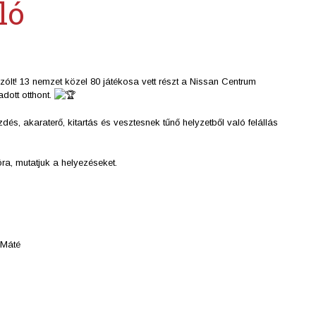
ló
zólt! 13 nemzet közel 80 játékosa vett részt a Nissan Centrum
dott otthont.
s, akaraterő, kitartás és vesztesnek tűnő helyzetből való felállás
óra, mutatjuk a helyezéseket.
 Máté