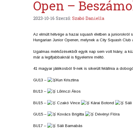
Open – Beszámo
2023-10-16
Szerző:
Szabó Daniella
Az elmúlt hétvége a hazai squash életben a juniorokról s
Hungarian Junior Openen, melynek a City Squash Club a
Izgalmas mérkőzésekből egyik nap sem volt hiány, a küzdé
már a legifjabbaknál is figyelemre méltó.
41
magyar játékosból 9-nek is sikerült felállnia a dobog
GU13 –
Kun Krisztina
BU13 –
Lőrinczi Ákos
BU15 –
Czakó Vince
Kárai Botond
Sáli
GU15 –
Kovács Brigitta
Dévényi Flóra
BU17 –
Sáli Barnabás