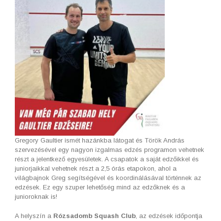
Gregory Gaultier ismét hazánkba látogat és Török András
szervezésével egy nagyon izgalmas edzés programon vehetnek
részt a jelentkező egyesületek. A csapatok a saját edzőikkel és
juniorjaikkal vehetnek részt a 2,5 órás etapokon, ahol a
világbajnok Greg segítségével és koordinálásával történnek az
edzések. Ez egy szuper lehetőség mind az edzőknek és a
junioroknak is!
A helyszín a
Rózsadomb Squash Club
, az edzések időpontja