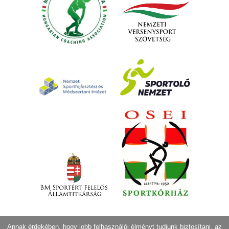
Annak érdekében, hogy jobb felhasználói élményt tudjunk biztosítani, az