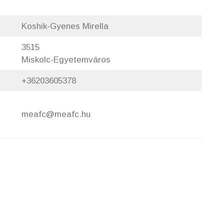
Koshik-Gyenes Mirella
3515
Miskolc-Egyetemváros
+36203605378
meafc@meafc.hu