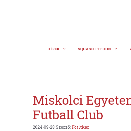
Kilépés
a
tartalomba
HÍREK
SQUASH ITTHON
Miskolci Egyetem
Futball Club
2024-09-28
Szerző:
Fotitkar