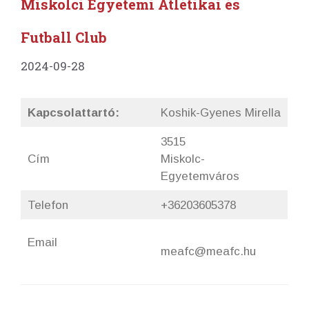
Miskolci Egyetemi Atlétikai és
Futball Club
2024-09-28
Kapcsolattartó:
Koshik-Gyenes Mirella
3515
Cím
Miskolc-
Egyetemváros
Telefon
+36203605378
Email
meafc@meafc.hu