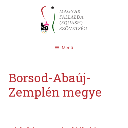
Kilépés
a
tartalomba
Menü
Borsod-Abaúj-
Zemplén megye