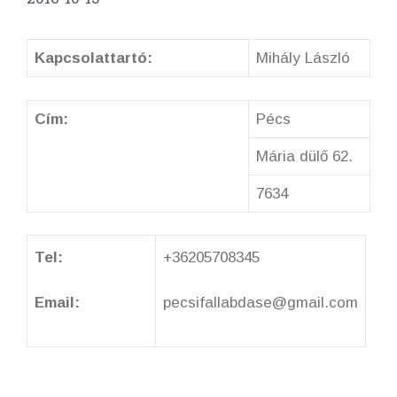
Kapcsolattartó:
Mihály László
Cím:
Pécs
Mária dülő 62.
7634
Tel:
+36205708345
Email:
pecsifallabdase@gmail.com