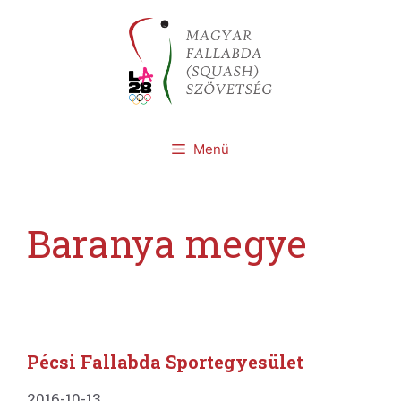
Kilépés
a
tartalomba
Menü
Baranya megye
Pécsi Fallabda Sportegyesület
2016-10-13